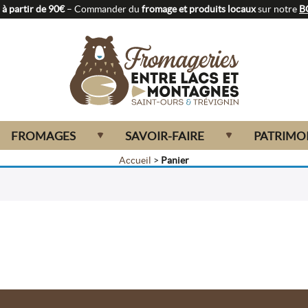
à partir de 90€
– Commander du
fromage et produits locaux
sur notre
B
FROMAGES
SAVOIR-FAIRE
PATRIMO
Accueil
>
Panier